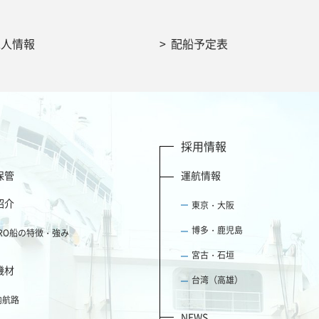
求人情報
配船予定表
採用情報
保管
運航情報
紹介
東京・大阪
博多・鹿児島
ORO船の特徴・強み
宮古・石垣
機材
台湾（高雄）
内航路
NEWS