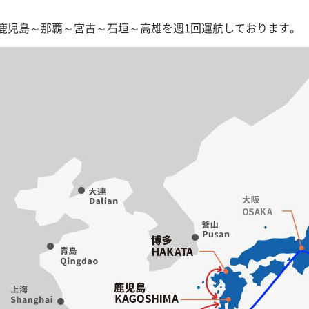
鹿児島～那覇～宮古～石垣～高雄を週1回運航しております。