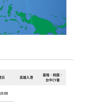
基隆・桃園・
港日
高雄入港
台中CY着
9:00