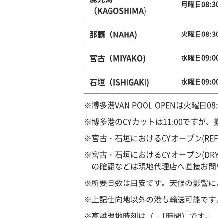
月曜日08:3
（KAGOSHIMA)
那覇（NAHA)
火曜日08:3
宮古（MIYAKO)
水曜日09:0
石垣（ISHIGAKI)
水曜日09:0
※博多港VAN POOL OPENは火曜日08
※博多港のCYカットは11:00です
※宮古・石垣におけるCYオープン(R
※宮古・石垣におけるCYオープン(D
の確認などは現地代理店へ直接お問
※所要日数は目安です。天候の影響に
※上記仕向地以外の港も輸送可能です
※高雄現地時刻は（－1時間）です。