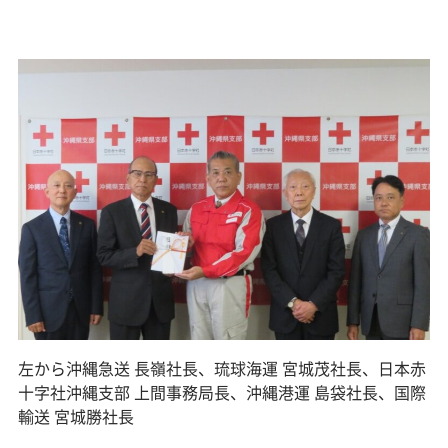
左から沖縄急送 長嶺社長、琉球海運 宮城茂社長、日本赤
十字社沖縄支部 上間事務局長、沖縄港運 島袋社長、国際
輸送 宮城勝社長