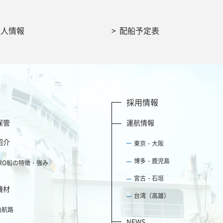
求人情報
配船予定表
採用情報
保管
運航情報
紹介
東京・大阪
博多・鹿児島
ORO船の特徴・強み
宮古・石垣
機材
台湾（高雄）
内航路
NEWS