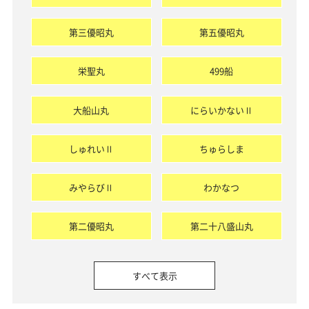
第三優昭丸
第五優昭丸
栄聖丸
499船
大船山丸
にらいかないⅡ
しゅれいⅡ
ちゅらしま
みやらびⅡ
わかなつ
第二優昭丸
第二十八盛山丸
すべて表示