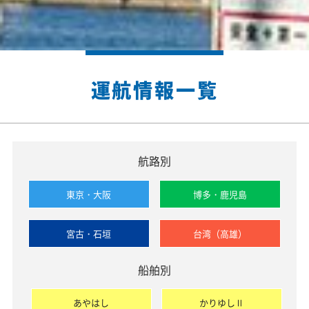
運航情報一覧
航路別
東京・大阪
博多・鹿児島
宮古・石垣
台湾（高雄）
船舶別
あやはし
かりゆしⅡ