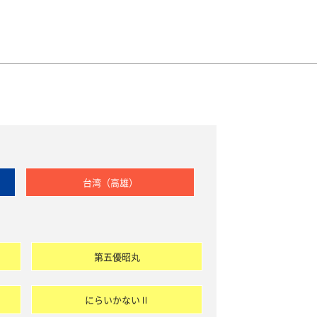
台湾（高雄）
第五優昭丸
にらいかないⅡ