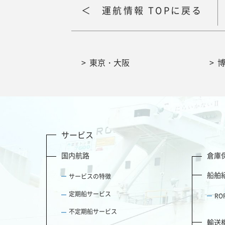
運航情報 TOPに戻る
東京・大阪
サービス
国内航路
倉庫
船舶
サービスの特徴
定期船サービス
R
不定期船サービス
輸送