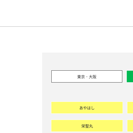
東京・大阪
あやはし
栄聖丸