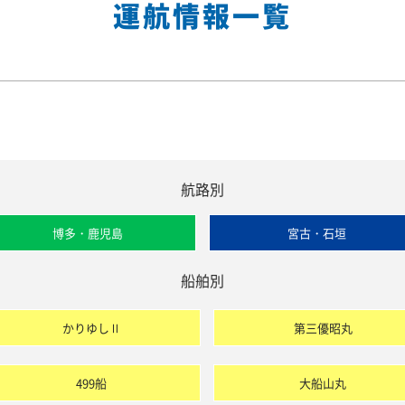
運航情報一覧
航路別
博多・鹿児島
宮古・石垣
船舶別
かりゆしⅡ
第三優昭丸
499船
大船山丸