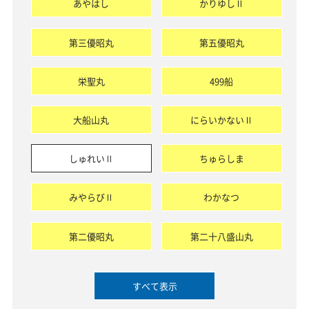
あやはし
かりゆしⅡ
第三優昭丸
第五優昭丸
栄聖丸
499船
大船山丸
にらいかないⅡ
しゅれいⅡ
ちゅらしま
みやらびⅡ
わかなつ
第二優昭丸
第二十八盛山丸
すべて表示