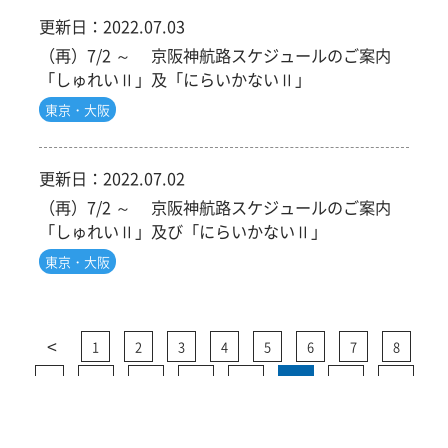
更新日：
2022.07.03
（再）7/2 ～ 京阪神航路スケジュールのご案内
「しゅれいⅡ」及「にらいかないⅡ」
東京・大阪
更新日：
2022.07.02
（再）7/2 ～ 京阪神航路スケジュールのご案内
「しゅれいⅡ」及び「にらいかないⅡ」
東京・大阪
<
1
2
3
4
5
6
7
8
9
10
11
12
13
14
15
16
>
17
18
19
20
21
22