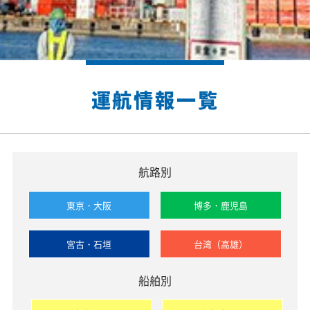
運航情報一覧
航路別
東京・大阪
博多・鹿児島
宮古・石垣
台湾（高雄）
船舶別