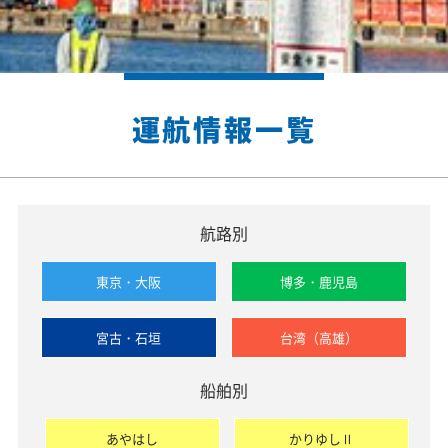
運航情報一覧
航路別
東京・大阪
博多・鹿児島
宮古・石垣
台湾（高雄）
船舶別
あやはし
かりゆしⅡ