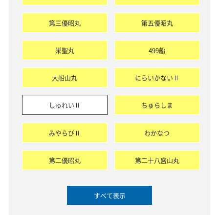
第三優昭丸
第五優昭丸
栄聖丸
499船
大船山丸
にらいかないⅡ
しゅれいⅡ
ちゅらしま
みやらびⅡ
わかなつ
第二優昭丸
第二十八盛山丸
すべて表示