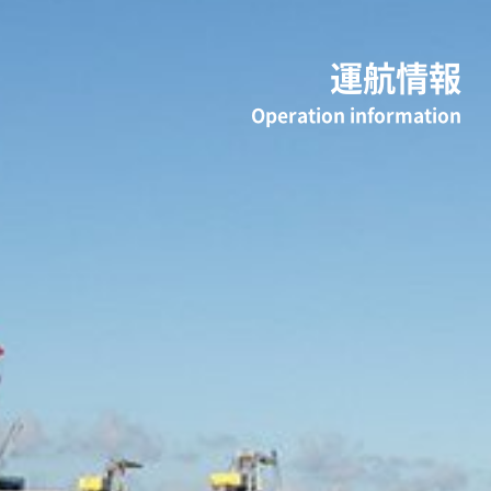
運航情報
Operation information