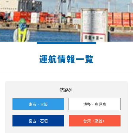
運航情報一覧
航路別
東京・大阪
博多・鹿児島
宮古・石垣
台湾（高雄）