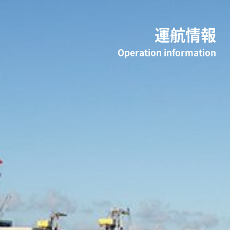
運航情報
Operation information