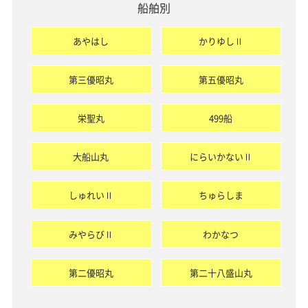
船舶別
あやはし
かりゆしⅡ
第三優昭丸
第五優昭丸
栄聖丸
499船
大船山丸
にらいかないⅡ
しゅれいⅡ
ちゅらしま
みやらびⅡ
わかなつ
第二優昭丸
第二十八盛山丸