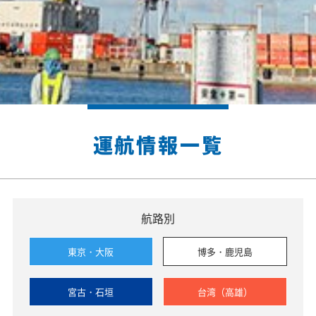
運航情報一覧
航路別
東京・大阪
博多・鹿児島
宮古・石垣
台湾（高雄）