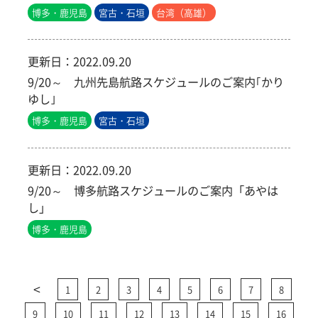
博多・鹿児島
宮古・石垣
台湾（高雄）
更新日：
2022.09.20
9/20～ 九州先島航路スケジュールのご案内｢かり
ゆし｣
博多・鹿児島
宮古・石垣
更新日：
2022.09.20
9/20～ 博多航路スケジュールのご案内「あやは
し」
博多・鹿児島
<
1
2
3
4
5
6
7
8
9
10
11
12
13
14
15
16