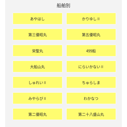
船舶別
あやはし
かりゆしⅡ
第三優昭丸
第五優昭丸
栄聖丸
499船
大船山丸
にらいかないⅡ
しゅれいⅡ
ちゅらしま
みやらびⅡ
わかなつ
第二優昭丸
第二十八盛山丸