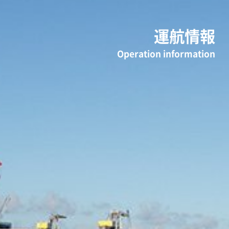
運航情報
Operation information