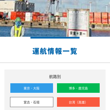
運航情報一覧
航路別
東京・大阪
博多・鹿児島
宮古・石垣
台湾（高雄）