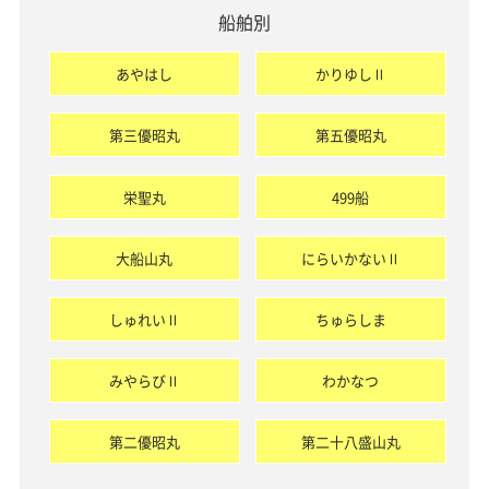
船舶別
あやはし
かりゆしⅡ
第三優昭丸
第五優昭丸
栄聖丸
499船
大船山丸
にらいかないⅡ
しゅれいⅡ
ちゅらしま
みやらびⅡ
わかなつ
第二優昭丸
第二十八盛山丸