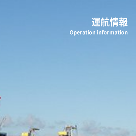
運航情報
Operation information