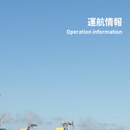
運航情報
Operation information