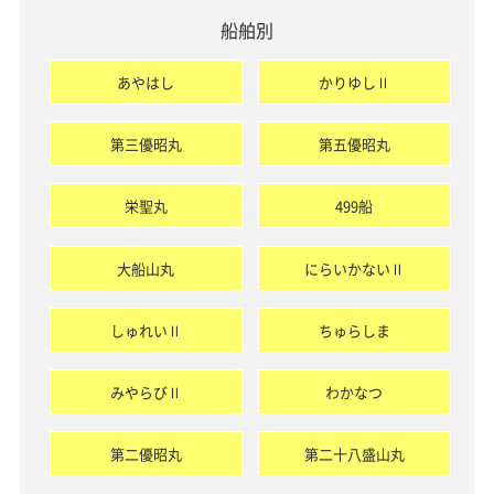
船舶別
あやはし
かりゆしⅡ
第三優昭丸
第五優昭丸
栄聖丸
499船
大船山丸
にらいかないⅡ
しゅれいⅡ
ちゅらしま
みやらびⅡ
わかなつ
第二優昭丸
第二十八盛山丸