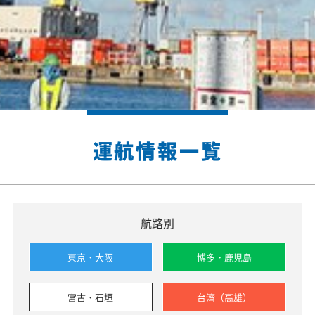
運航情報一覧
航路別
東京・大阪
博多・鹿児島
宮古・石垣
台湾（高雄）