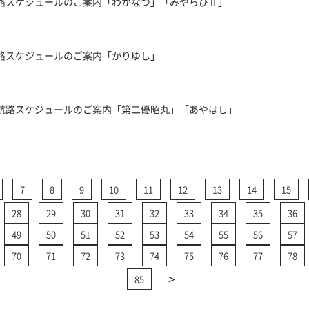
航路スケジュールのご案内「わかなつ」「みやらびⅡ」
航路スケジュールのご案内「かりゆし」
島航路スケジュールのご案内「第二優昭丸」「あやはし」
7
8
9
10
11
12
13
14
15
28
29
30
31
32
33
34
35
36
49
50
51
52
53
54
55
56
57
70
71
72
73
74
75
76
77
78
>
85