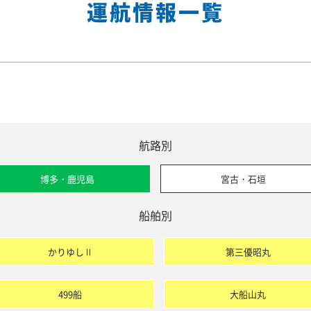
運航情報一覧
航路別
博多・鹿児島
宮古・石垣
船舶別
かりゆしⅡ
第三優昭丸
499船
大船山丸