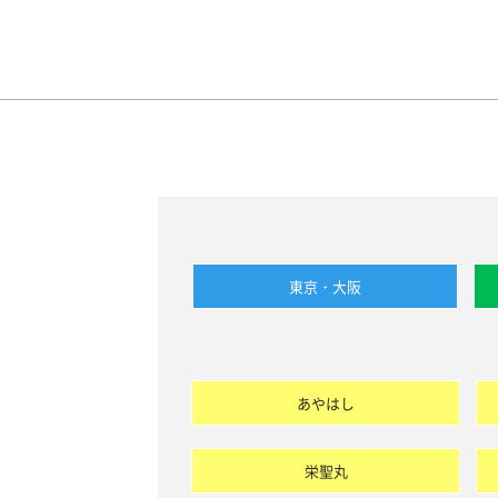
東京・大阪
あやはし
栄聖丸