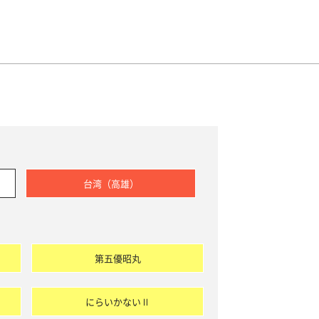
台湾（高雄）
第五優昭丸
にらいかないⅡ