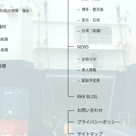
博多・鹿児島
ORO船の特徴・強み
宮古・石垣
機材
台湾（高雄）
内航路
NEWS
外航路
お知らせ
実績
求人情報
配船予定表
RKK BLOG
お問い合わせ
プライバシーポリシー
サイトマップ