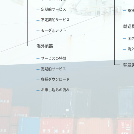
定期船サービス
R
不定期船サービス
輸送
モーダルシフト
国
海外航路
海
サービスの特徴
輸送
定期船サービス
各種ダウンロード
お申し込みの流れ