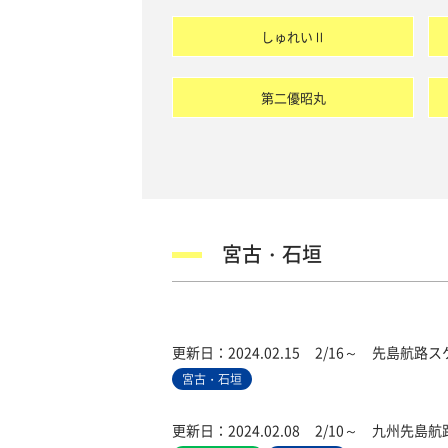
しゅれいⅡ
第二優昭丸
宮古・石垣
更新日：
2024.02.15
2/16～ 先島航路
宮古・石垣
更新日：
2024.02.08
2/10～ 九州先島