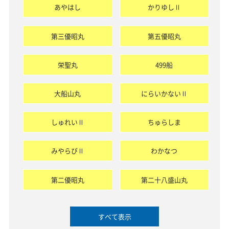
あやはし
かりゆしⅡ
第三優昭丸
第五優昭丸
栄聖丸
499船
大船山丸
にらいかないⅡ
しゅれいⅡ
ちゅらしま
みやらびⅡ
わかなつ
第二優昭丸
第二十八盛山丸
すべて表示