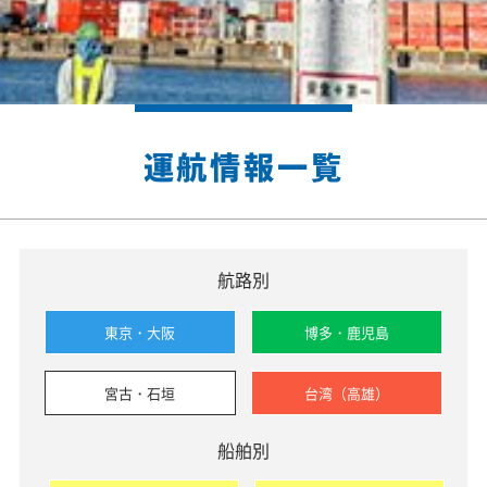
運航情報一覧
航路別
東京・大阪
博多・鹿児島
宮古・石垣
台湾（高雄）
船舶別